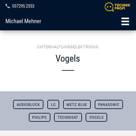
037295 2553
Michael Mehner
UNTERHALTUNGSELEKTRONIK
Vogels
AUDIOBLOCK
LG
METZ BLUE
PANASONIC
PHILIPS
TECHNISAT
VOGELS