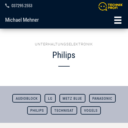
037295 2553
Michael Mehner
UNTERHALTUNGSELEKTRONIK
Philips
AUDIOBLOCK
LG
METZ BLUE
PANASONIC
PHILIPS
TECHNISAT
VOGELS